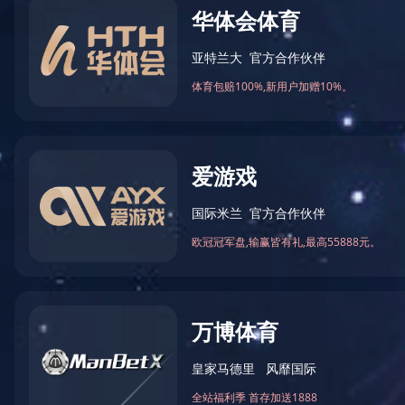
中联投数
在国家“双碳”战略的持续推进下，新能源汽车市场蓬勃发
源和智能充电领域迈出了坚实的一步。