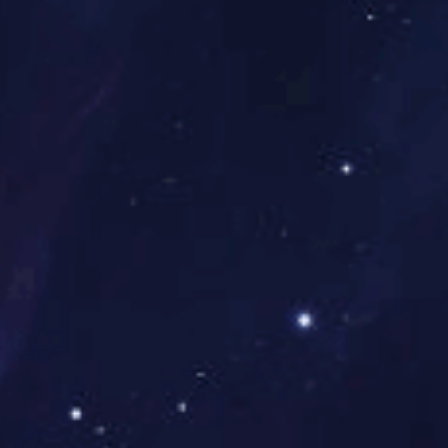
场安装了光伏顶棚，覆盖14个充电车位和9个靠墙停车位，并配合一