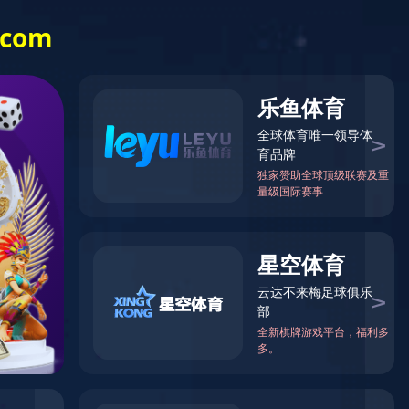
（中国）官方网站登录界面
公司新闻
行业新闻