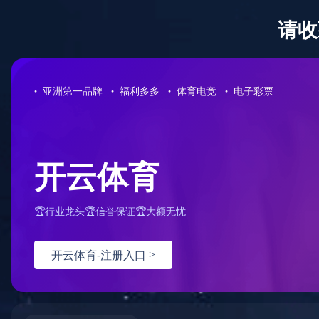
首页
关于我们
新闻中心