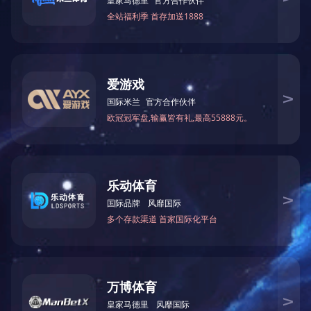
国际布局：新能源战略的关键一环
此次合作不仅为中车集团在国际新能源风电业务上取得了新年开门红，更是其在欧洲市场深耕
布局的关键一步。意大利作为欧洲风电发展的重要市场，拥有丰富的风资源与广阔的发展空间，而
中车集团凭借领先的技术与解决方案，展现出了强大的竞争力。中联投作为全球资源整合的桥梁，
充分发挥其国际化优势，高效克服了合作过程中诸多复杂挑战，推动了各方共识的顺利达成。
在国内新能源产能饱和的现状下，中联投将进一步推动中国中车在其他国家及区域的业务拓
展，涵盖更多新能源领域，持续助力双方实现全产业链的深度合作与升级。