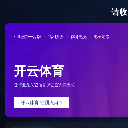
首页
关于我们
关于我们