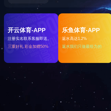
地址 · 上海市闵行区新龙路500弄虹桥万创中心T1栋6
电话 · +86（21）63269666
邮箱 · info@china-ccui.com