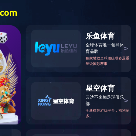
（中国）官方网站登录界面
发展历程
企业文化
核心团队