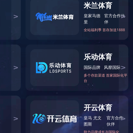
银行海口支行，拜会行长李勇、党委委员贾同星，及总行相关部门