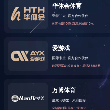
2024年8月30日，中联投董事长魏建华、总裁粟斌，资
主要负责人，洽谈汽车快充站建设、场站收购等融资项目的合作
双方的交流进一步增加了彼此的熟悉和信任，为中联投与海