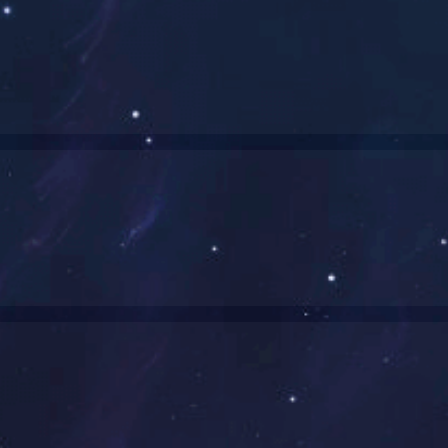
中联投与海南农商银行开展新能源项目洽谈
发布时间：2024-08-31
管公司财务总监侯元文，海南新能源公司总经理王燕到访海南农商
，探讨海南自贸区相关业务机会。
南农商行的持续合作夯实基础。