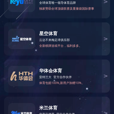
27
2025.01
中联投联合代表团访意，推动新能源合作开创新征程
农历新年临近，中车集团与中联投再度携手，为双方在国际新能源领域的合作书写重要篇章：由中车集团总经济师邵仁强、中车株洲所领导
和中联投董事长魏建华率领的联合代表团，于农历新年前一周抵达意大利，围绕新能源风电业务...