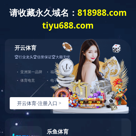
新闻中心
公司新闻
行业新闻